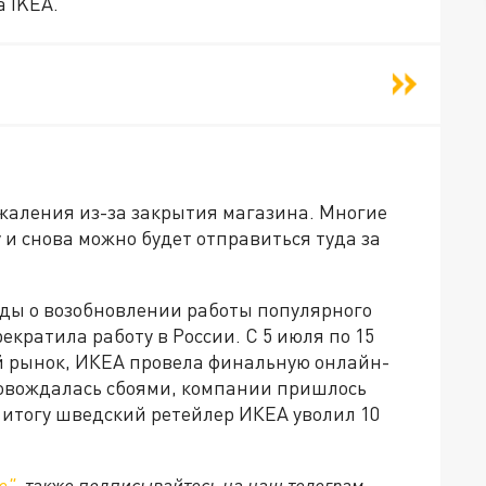
а IKEA.
жаления из-за закрытия магазина. Многие
 и снова можно будет отправиться туда за
жды о возобновлении работы популярного
кратила работу в России. С 5 июля по 15
ий рынок, ИКЕА провела финальную онлайн-
ровождалась сбоями, компании пришлось
 итогу шведский ретейлер ИКЕА уволил 10
е"
, также подписывайтесь на наш телеграм-