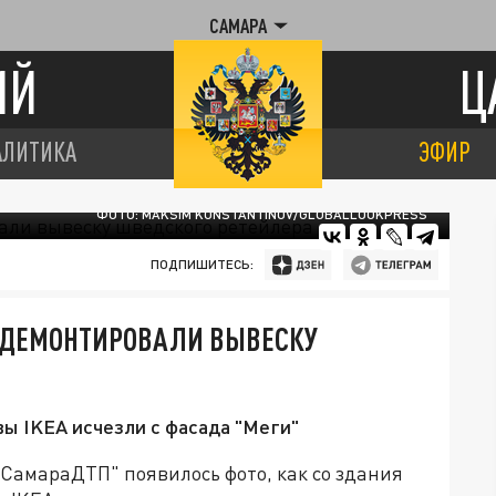
САМАРА
ИЙ
Ц
АЛИТИКА
ЭФИР
ФОТО: MAKSIM KONSTANTINOV/GLOBALLOOKPRESS
ПОДПИШИТЕСЬ:
А" ДЕМОНТИРОВАЛИ ВЫВЕСКУ
вы IKEA исчезли с фасада "Меги"
 "СамараДТП" появилось фото, как со здания