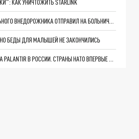
ТКИ": КАК УНИЧТОЖИТЬ STARLINK
В САМАРСКОЙ ОБЛАСТИ ВОДИТЕЛЬ ПРЕМИАЛЬНОГО ВНЕДОРОЖНИКА ОТПРАВИЛ НА БОЛЬНИЧНУЮ КОЙКУ ПЕНСИОНЕРА
. НО БЕДЫ ДЛЯ МАЛЫШЕЙ НЕ ЗАКОНЧИЛИСЬ
"ОЧЕНЬ ПЛОХИЕ НОВОСТИ": БОЛЬШАЯ ОШИБКА PALANTIR В РОССИИ. СТРАНЫ НАТО ВПЕРВЫЕ ЗА СВО ОСТАНОВИЛИ ПОСТАВКИ ОРУЖИЯ. ВСУ ТЕРЯЮТ ПРИГРАНИЧЬЕ?