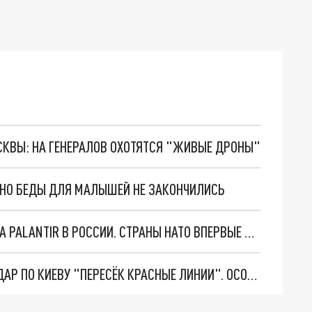
ОСКВЫ: НА ГЕНЕРАЛОВ ОХОТЯТСЯ "ЖИВЫЕ ДРОНЫ"
. НО БЕДЫ ДЛЯ МАЛЫШЕЙ НЕ ЗАКОНЧИЛИСЬ
"ОЧЕНЬ ПЛОХИЕ НОВОСТИ": БОЛЬШАЯ ОШИБКА PALANTIR В РОССИИ. СТРАНЫ НАТО ВПЕРВЫЕ ЗА СВО ОСТАНОВИЛИ ПОСТАВКИ ОРУЖИЯ. ВСУ ТЕРЯЮТ ПРИГРАНИЧЬЕ?
"ТЕРПЕНИЕ ПУТИНА ЛОПНУЛО". РЕКОРДНЫЙ УДАР ПО КИЕВУ "ПЕРЕСЁК КРАСНЫЕ ЛИНИИ". ОСОБЫЕ СПЕЦЫ КНДР НА ЛБС? ТАЙНЫЕ ПЕРЕГОВОРЫ ЕВРОПЫ И МОСКВЫ