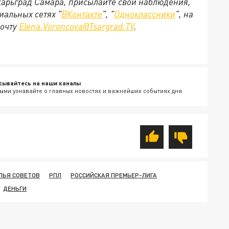
 Царьград Самара, присылайте свои наблюдения,
иальных сетях "
ВКонтакте
", "
Одноклассники
", на
почту
Elena.Voroncova@Tsargrad.TV
.
сывайтесь на наши каналы
ыми узнавайте о главных новостях и важнейших событиях дня.
ЛЬЯ СОВЕТОВ
РПЛ
РОССИЙСКАЯ ПРЕМЬЕР-ЛИГА
ДЕНЬГИ