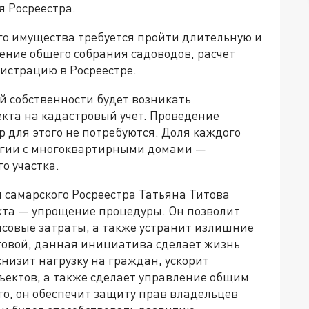
я Росреестра.
го имущества требуется пройти длительную и
ние общего собрания садоводов, расчет
истрацию в Росреестре.
й собственности будет возникать
кта на кадастровый учет. Проведение
р для этого не потребуются. Доля каждого
огии с многоквартирными домами —
о участка.
самарского Росреестра Татьяна Титова
екта — упрощение процедуры. Он позволит
совые затраты, а также устранит излишние
товой, данная инициатива сделает жизнь
снизит нагрузку на граждан, ускорит
ъектов, а также сделает управление общим
о, он обеспечит защиту прав владельцев