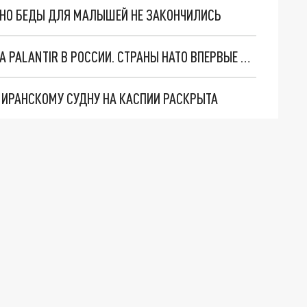
. НО БЕДЫ ДЛЯ МАЛЫШЕЙ НЕ ЗАКОНЧИЛИСЬ
"ОЧЕНЬ ПЛОХИЕ НОВОСТИ": БОЛЬШАЯ ОШИБКА PALANTIR В РОССИИ. СТРАНЫ НАТО ВПЕРВЫЕ ЗА СВО ОСТАНОВИЛИ ПОСТАВКИ ОРУЖИЯ. ВСУ ТЕРЯЮТ ПРИГРАНИЧЬЕ?
О ИРАНСКОМУ СУДНУ НА КАСПИИ РАСКРЫТА