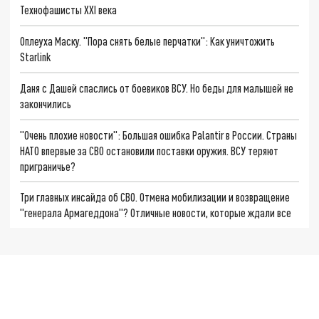
Технофашисты XXI века
Оплеуха Маску. "Пора снять белые перчатки": Как уничтожить
Starlink
Даня с Дашей спаслись от боевиков ВСУ. Но беды для малышей не
закончились
"Очень плохие новости": Большая ошибка Palantir в России. Страны
НАТО впервые за СВО остановили поставки оружия. ВСУ теряют
приграничье?
Три главных инсайда об СВО. Отмена мобилизации и возвращение
"генерала Армагеддона"? Отличные новости, которые ждали все