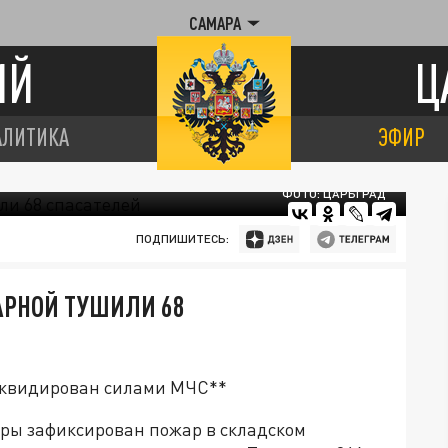
САМАРА
ИЙ
Ц
АЛИТИКА
ЭФИР
ФОТО: ЦАРЬГРАД
ПОДПИШИТЕСЬ:
АРНОЙ ТУШИЛИ 68
ликвидирован силами МЧС**
ары зафиксирован пожар в складском