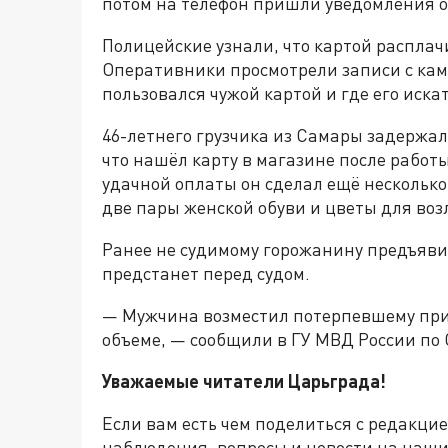
потом на телефон пришли уведомления о 
Полицейские узнали, что картой расплач
Оперативники просмотрели записи с ка
пользовался чужой картой и где его искат
46-летнего грузчика из Самары задержал
что нашёл карту в магазине после работ
удачной оплаты он сделал ещё несколько
две пары женской обуви и цветы для во
Ранее не судимому горожанину предъяви
предстанет перед судом.
— Мужчина возместил потерпевшему пр
объеме, — сообщили в ГУ МВД России по 
Уважаемые читатели Царьграда!
Если вам есть чем поделиться с редакци
наблюдения, вопросы и новости на наши 