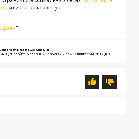
ал
" или на электронную
с.Дзен
".
сывайтесь на наши каналы
ыми узнавайте о главных новостях и важнейших событиях дня.