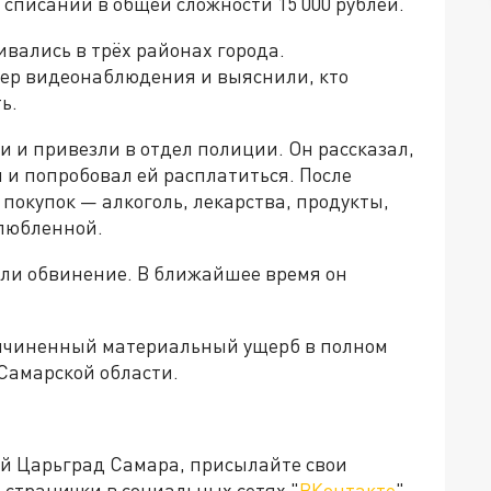
списании в общей сложности 15 000 рублей.
ивались в трёх районах города.
мер видеонаблюдения и выяснили, кто
ь.
и и привезли в отдел полиции. Он рассказал,
ы и попробовал ей расплатиться. После
 покупок — алкоголь, лекарства, продукты,
злюбленной.
ли обвинение. В ближайшее время он
ичиненный материальный ущерб в полном
Самарской области.
ей Царьград Самара, присылайте свои
странички в социальных сетях "
ВКонтакте
",