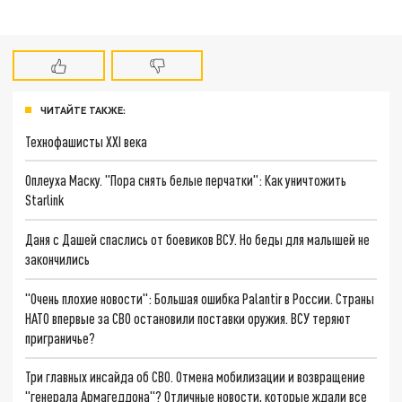
ЧИТАЙТЕ ТАКЖЕ:
Технофашисты XXI века
Оплеуха Маску. "Пора снять белые перчатки": Как уничтожить
Starlink
Даня с Дашей спаслись от боевиков ВСУ. Но беды для малышей не
закончились
"Очень плохие новости": Большая ошибка Palantir в России. Страны
НАТО впервые за СВО остановили поставки оружия. ВСУ теряют
приграничье?
Три главных инсайда об СВО. Отмена мобилизации и возвращение
"генерала Армагеддона"? Отличные новости, которые ждали все