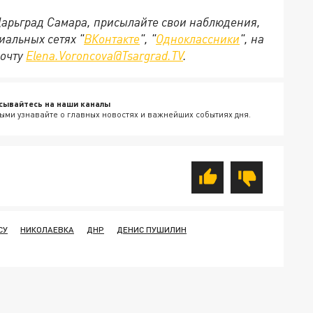
 Царьград Самара, присылайте свои наблюдения,
иальных сетях "
ВКонтакте
", "
Одноклассники
", на
почту
Elena.Voroncova@Tsargrad.TV
.
сывайтесь на наши каналы
ыми узнавайте о главных новостях и важнейших событиях дня.
СУ
НИКОЛАЕВКА
ДНР
ДЕНИС ПУШИЛИН