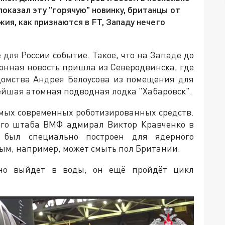
оказал эту "горячую" новинку, британцы от
жия, как признаются в FT, Западу нечего
 для России событие. Такое, что на Западе до
ионная новость пришла из Северодвинска, где
домства Андрея Белоусова из помещения для
ейшая атомная подводная лодка "Хабаровск".
самых современных роботизированных средств.
го штаба ВМФ адмирал Виктор Кравченко в
 был специально построен для ядерного
рым, например, может смыть пол Британии.
нно выйдет в воды, он ещё пройдёт цикл