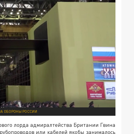
ВА ОБОРОНЫ РОССИИ
ервого лорда адмиралтейства Британии Гвина
рубопроводов или кабелей якобы занималось