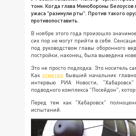
тонн. Когда глава Минобороны Белоусов п
ужаса "разинули рты". Против такого ору
противопоставить.
В ноябре этого года произошло значимое
сих пор не могут прийти в себя. Сенсац
под руководством главы оборонного ве
постройки, наконец, была выведена нов
Это не просто подлодка. Это носитель 
Как
отметил
бывший начальник главно
интервью РИА Новости, "Хабаровск"
подводного комплекса "Посейдон", кото
Перед тем как "Хабаровск" полноце
испытаний.