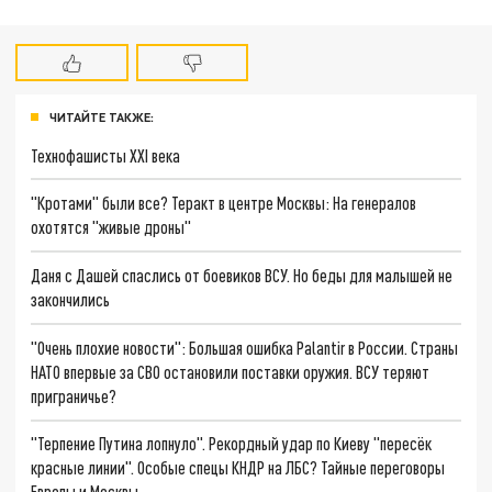
ЧИТАЙТЕ ТАКЖЕ:
Технофашисты XXI века
"Кротами" были все? Теракт в центре Москвы: На генералов
охотятся "живые дроны"
Даня с Дашей спаслись от боевиков ВСУ. Но беды для малышей не
закончились
"Очень плохие новости": Большая ошибка Palantir в России. Страны
НАТО впервые за СВО остановили поставки оружия. ВСУ теряют
приграничье?
"Терпение Путина лопнуло". Рекордный удар по Киеву "пересёк
красные линии". Особые спецы КНДР на ЛБС? Тайные переговоры
Европы и Москвы