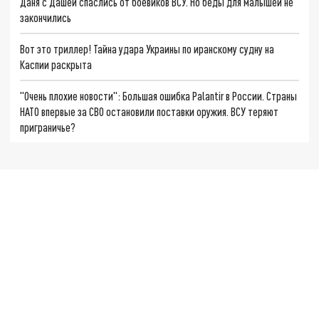
Даня с Дашей спаслись от боевиков ВСУ. Но беды для малышей не
закончились
Вот это триллер! Тайна удара Украины по иранскому судну на
Каспии раскрыта
"Очень плохие новости": Большая ошибка Palantir в России. Страны
НАТО впервые за СВО остановили поставки оружия. ВСУ теряют
приграничье?