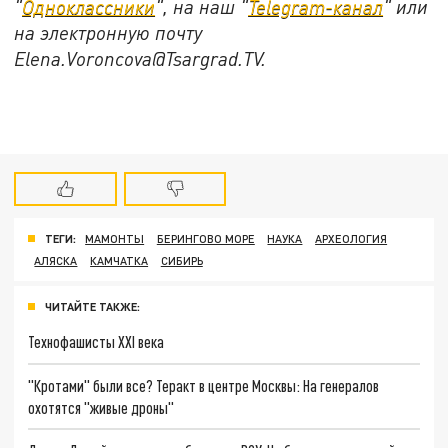
"
Одноклассники
", на наш "
Telegram-канал
" или
на электронную почту
Elena.Voroncova@Tsargrad.TV.
ТЕГИ:
МАМОНТЫ
БЕРИНГОВО МОРЕ
НАУКА
АРХЕОЛОГИЯ
АЛЯСКА
КАМЧАТКА
СИБИРЬ
ЧИТАЙТЕ ТАКЖЕ:
Технофашисты XXI века
"Кротами" были все? Теракт в центре Москвы: На генералов
охотятся "живые дроны"