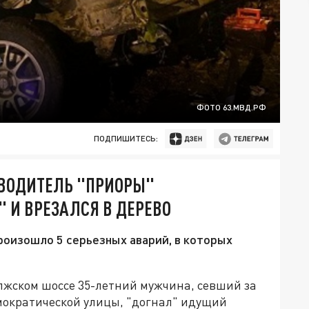
ФОТО 63.МВД.РФ
ПОДПИШИТЕСЬ:
 ВОДИТЕЛЬ "ПРИОРЫ"
" И ВРЕЗАЛСЯ В ДЕРЕВО
роизошло 5 серьезных аварий, в которых
лжском шоссе 35-летний мужчина, севший за
емократической улицы, "догнал" идущий