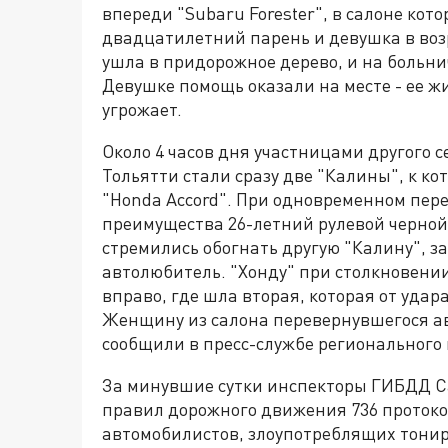
впереди "Subaru Forester", в салоне кот
двадцатилетний парень и девушка в возр
ушла в придорожное дерево, и на больни
Девушке помощь оказали на месте - ее жи
угрожает.
Около 4 часов дня участницами другого 
Тольятти стали сразу две "Калины", к ко
"Honda Accord". При одновременном пер
преимущества 26-летний рулевой черной
стремились обогнать другую "Калину", з
автолюбитель. "Хонду" при столкновении
вправо, где шла вторая, которая от удар
Женщину из салона перевернувшегося ав
сообщили в пресс-службе регионального г
За минувшие сутки инспекторы ГИБДД С
правил дорожного движения 736 протокол
автомобилистов, злоупотреблящих тонир