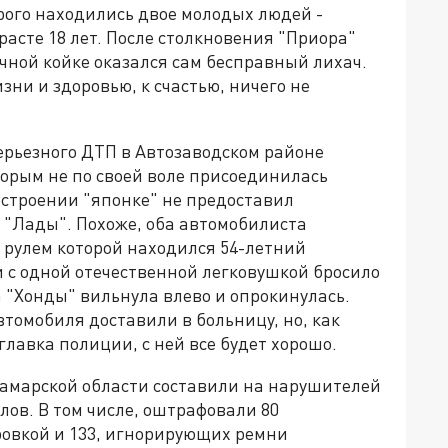
орого находились двое молодых людей -
асте 18 лет. После столкновения "Приора"
чной койке оказался сам бесправный лихач.
зни и здоровью, к счастью, ничего не
серьезного ДТП в Автозаводском районе
торым не по своей воле присоединилась
естроении "японке" не предоставил
 "Лады". Похоже, оба автомобилиста
а рулем которой находился 54-летний
 с одной отечественной легковушкой бросило
а "Хонды" вильнула влево и опрокинулась.
томобиля доставили в больницу, но, как
лавка полиции, с ней все будет хорошо.
амарской области составили на нарушителей
ов. В том числе, оштрафовали 80
овкой и 133, игнорирующих ремни