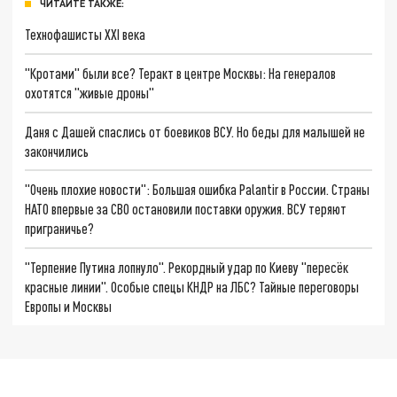
ЧИТАЙТЕ ТАКЖЕ:
Технофашисты XXI века
"Кротами" были все? Теракт в центре Москвы: На генералов
охотятся "живые дроны"
Даня с Дашей спаслись от боевиков ВСУ. Но беды для малышей не
закончились
"Очень плохие новости": Большая ошибка Palantir в России. Страны
НАТО впервые за СВО остановили поставки оружия. ВСУ теряют
приграничье?
"Терпение Путина лопнуло". Рекордный удар по Киеву "пересёк
красные линии". Особые спецы КНДР на ЛБС? Тайные переговоры
Европы и Москвы