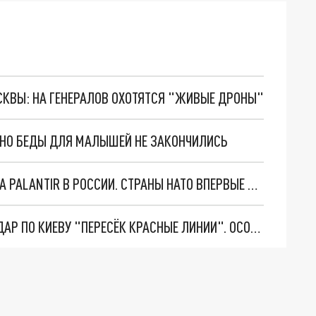
ОСКВЫ: НА ГЕНЕРАЛОВ ОХОТЯТСЯ "ЖИВЫЕ ДРОНЫ"
. НО БЕДЫ ДЛЯ МАЛЫШЕЙ НЕ ЗАКОНЧИЛИСЬ
"ОЧЕНЬ ПЛОХИЕ НОВОСТИ": БОЛЬШАЯ ОШИБКА PALANTIR В РОССИИ. СТРАНЫ НАТО ВПЕРВЫЕ ЗА СВО ОСТАНОВИЛИ ПОСТАВКИ ОРУЖИЯ. ВСУ ТЕРЯЮТ ПРИГРАНИЧЬЕ?
"ТЕРПЕНИЕ ПУТИНА ЛОПНУЛО". РЕКОРДНЫЙ УДАР ПО КИЕВУ "ПЕРЕСЁК КРАСНЫЕ ЛИНИИ". ОСОБЫЕ СПЕЦЫ КНДР НА ЛБС? ТАЙНЫЕ ПЕРЕГОВОРЫ ЕВРОПЫ И МОСКВЫ