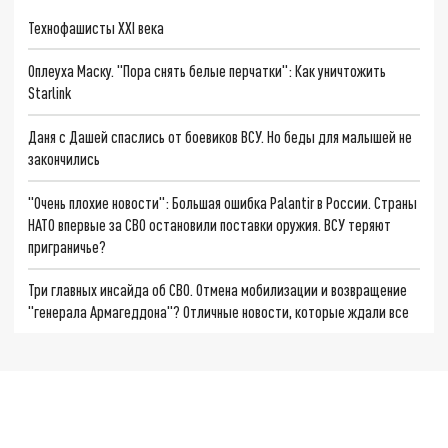
Технофашисты XXI века
Оплеуха Маску. "Пора снять белые перчатки": Как уничтожить
Starlink
Даня с Дашей спаслись от боевиков ВСУ. Но беды для малышей не
закончились
"Очень плохие новости": Большая ошибка Palantir в России. Страны
НАТО впервые за СВО остановили поставки оружия. ВСУ теряют
приграничье?
Три главных инсайда об СВО. Отмена мобилизации и возвращение
"генерала Армагеддона"? Отличные новости, которые ждали все