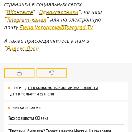
странички в социальных сетях
"
ВКонтакте
"
"
Одноклассники
", на наш
"
Telegram-канал
" или на электронную
почту
Elena.Voroncova@Tsargrad.TV
А также присоединяйтесь к нам в
"
Яндекс.Дзен
".
ТЕГИ:
ДТП В КОМСОМОЛЬСКОМ РАЙОНА ТОЛЬЯТТИ
ДТП В ТОЛЬЯТТИ 22 ИЮЛЯ
ЧИТАЙТЕ ТАКЖЕ:
Технофашисты XXI века
"Кротами" были все? Теракт в центре Москвы: На генералов