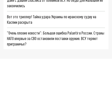
Даня с Дашей спаслись от боевиков ВСУ. Но беды для малышей не
закончились
Вот это триллер! Тайна удара Украины по иранскому судну на
Каспии раскрыта
"Очень плохие новости": Большая ошибка Palantir в России. Страны
НАТО впервые за СВО остановили поставки оружия. ВСУ теряют
приграничье?