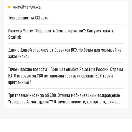
ЧИТАЙТЕ ТАКЖЕ:
Технофашисты XXI века
Оплеуха Маску. "Пора снять белые перчатки": Как уничтожить
Starlink
Даня с Дашей спаслись от боевиков ВСУ. Но беды для малышей не
закончились
"Очень плохие новости": Большая ошибка Palantir в России. Страны
НАТО впервые за СВО остановили поставки оружия. ВСУ теряют
приграничье?
Три главных инсайда об СВО. Отмена мобилизации и возвращение
"генерала Армагеддона"? Отличные новости, которые ждали все