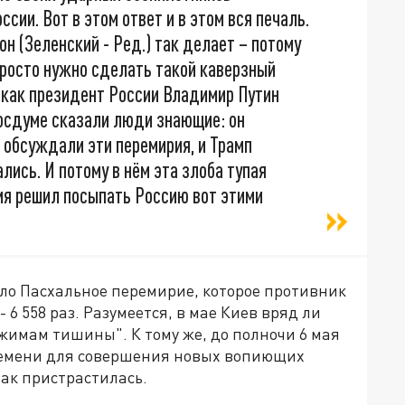
сии. Вот в этом ответ и в этом вся печаль.
он (Зеленский - Ред.) так делает – потому
 просто нужно сделать такой каверзный
к, как президент России Владимир Путин
Госдуме сказали люди знающие: он
м обсуждали эти перемирия, и Трамп
ались. И потому в нём эта злоба тупая
рия решил посыпать Россию вот этими
ыло Пасхальное перемирие, которое противник
 6 558 раз. Разумеется, в мае Киев вряд ли
жимам тишины". К тому же, до полночи 6 мая
времени для совершения новых вопиющих
так пристрастилась.