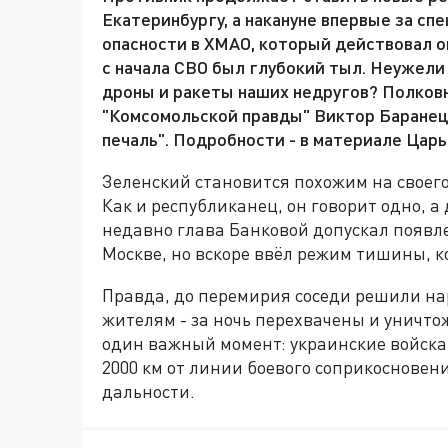
Екатеринбургу, а накануне впервые за с
опасности в ХМАО, который действовал ок
с начала СВО был глубокий тыл. Неужели
дроны и ракеты наших недругов? Полковн
"Комсомольской правды" Виктор Баранец о
печаль". Подробности - в материале Царь
Зеленский становится похожим на своег
Как и республиканец, он говорит одно, 
недавно глава Банковой допускал появл
Москве, но вскоре ввёл режим тишины, к
Правда, до перемирия соседи решили на
жителям - за ночь перехвачены и уничто
один важный момент: украинские войска 
2000 км от линии боевого соприкосновен
дальности.