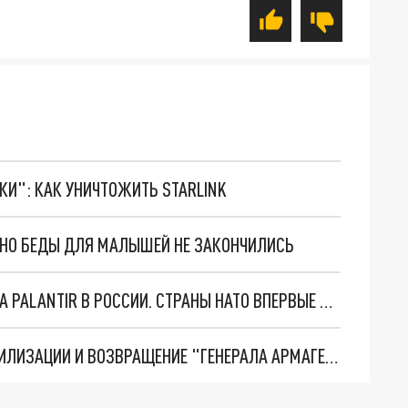
ТКИ": КАК УНИЧТОЖИТЬ STARLINK
. НО БЕДЫ ДЛЯ МАЛЫШЕЙ НЕ ЗАКОНЧИЛИСЬ
"ОЧЕНЬ ПЛОХИЕ НОВОСТИ": БОЛЬШАЯ ОШИБКА PALANTIR В РОССИИ. СТРАНЫ НАТО ВПЕРВЫЕ ЗА СВО ОСТАНОВИЛИ ПОСТАВКИ ОРУЖИЯ. ВСУ ТЕРЯЮТ ПРИГРАНИЧЬЕ?
ТРИ ГЛАВНЫХ ИНСАЙДА ОБ СВО. ОТМЕНА МОБИЛИЗАЦИИ И ВОЗВРАЩЕНИЕ "ГЕНЕРАЛА АРМАГЕДДОНА"? ОТЛИЧНЫЕ НОВОСТИ, КОТОРЫЕ ЖДАЛИ ВСЕ