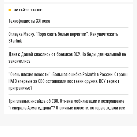
ЧИТАЙТЕ ТАКЖЕ:
Технофашисты XXI века
Оплеуха Маску. "Пора снять белые перчатки": Как уничтожить
Starlink
Даня с Дашей спаслись от боевиков ВСУ. Но беды для малышей не
закончились
"Очень плохие новости": Большая ошибка Palantir в России. Страны
НАТО впервые за СВО остановили поставки оружия. ВСУ теряют
приграничье?
Три главных инсайда об СВО. Отмена мобилизации и возвращение
"генерала Армагеддона"? Отличные новости, которые ждали все