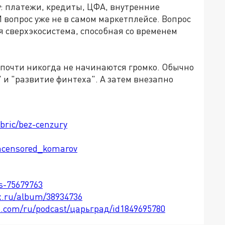
у
:
платежи, кредиты, ЦФА, внутренние
И вопрос уже не в самом маркетплейсе. Вопрос
ая сверхэкосистема, способная со временем
почти никогда не начинаются громко. Обычно
 и "развитие финтеха". А затем внезапно
ubric/bez-cenzury
ncensored_komarov
ts-75679763
x.ru/album/38934736
le.com/ru/podcast/царьград/id1849695780