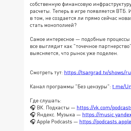
собственную финансовую инфраструктур
расчеты. Теперь в игре появляется ВТБ. 
в том, не создается ли прямо сейчас нов
стать монополией?
Самое интересное
—
подобные процессы 
все выглядит как "точечное партнерство"
выясняется, что рынок уже поделен.
Смотреть тут:
https://tsargrad.tv/shows/r
Канал программы "Без цензуры":
t.me/U
Где слушать:
🎧 ВК. Подкасты —
https://vk.com/podcas
🎧 Яндекс. Музыка —
https://music.yande
🎧 Apple Podcasts —
https://podcasts.app