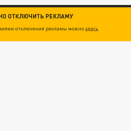
ТНО ОТКЛЮЧИТЬ РЕКЛАМУ
овиями отключения рекламы можно
здесь
ОСКВЫ: НА ГЕНЕРАЛОВ ОХОТЯТСЯ "ЖИВЫЕ ДРОНЫ"
. НО БЕДЫ ДЛЯ МАЛЫШЕЙ НЕ ЗАКОНЧИЛИСЬ
"МЫ ВАС ЗАСТАВИМ": ЖУТКИЕ ДЕТАЛИ ОХОТЫ НА ГЕНЕРАЛА. ЗЕЛЕНСКИЙ ОБЪЯСНИЛ ГЛАВНЫЙ СМЫСЛ ТЕРАКТА В ЦЕНТРЕ МОСКВЫ
НОВОЕ МАСШТАБНЕЙШЕЕ НАСТУПЛЕНИЕ. ТРИ УЛЬТИМАТУМА ЗЕЛЕНСКОГО ПУТИНУ. "ЛЬВОВ КИМА" ПОСТАВЯТ НА ПВО? ГЛОБАЛЬНЫЙ ПРОРЫВ ПОД ЗАПОРОЖЬЕМ