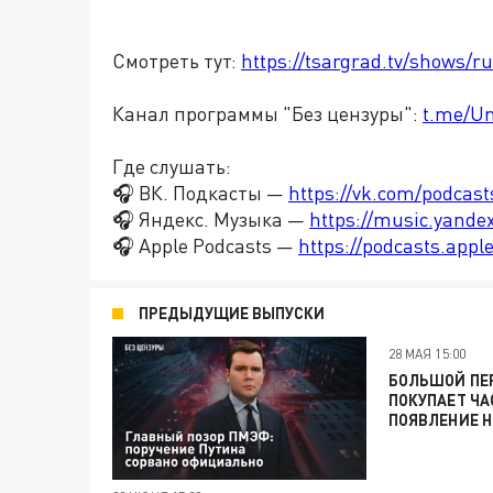
Смотреть тут:
https://tsargrad.tv/shows/r
Канал программы "Без цензуры":
t.me/U
Где слушать:
🎧 ВК. Подкасты —
https://vk.com/podcas
🎧 Яндекс. Музыка —
https://music.yande
🎧 Apple Podcasts —
https://podcasts.app
ПРЕДЫДУЩИЕ ВЫПУСКИ
28 МАЯ 15:00
БОЛЬШОЙ ПЕР
ПОКУПАЕТ ЧА
ПОЯВЛЕНИЕ 