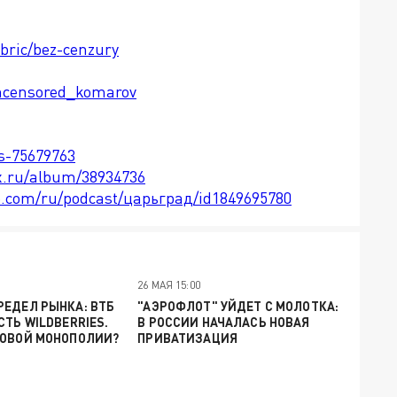
ubric/bez-cenzury
ncensored_komarov
ts-75679763
x.ru/album/38934736
le.com/ru/podcast/царьград/id1849695780
26 МАЯ 15:00
ЕДЕЛ РЫНКА: ВТБ
"АЭРОФЛОТ" УЙДЕТ С МОЛОТКА:
СТЬ WILDBERRIES.
В РОССИИ НАЧАЛАСЬ НОВАЯ
НОВОЙ МОНОПОЛИИ?
ПРИВАТИЗАЦИЯ