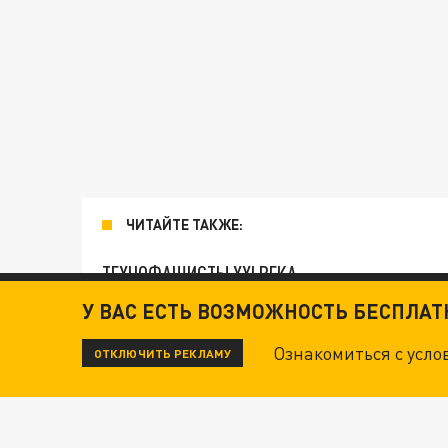
ЧИТАЙТЕ ТАКЖЕ:
ТЕХНОФАШИСТЫ XXI ВЕКА
У ВАС ЕСТЬ ВОЗМОЖНОСТЬ БЕСПЛА
"КРОТАМИ" БЫЛИ ВСЕ? ТЕРАКТ В ЦЕНТРЕ М
Ознакомиться с усл
ОТКЛЮЧИТЬ РЕКЛАМУ
ДАНЯ С ДАШЕЙ СПАСЛИСЬ ОТ БОЕВИКОВ ВСУ