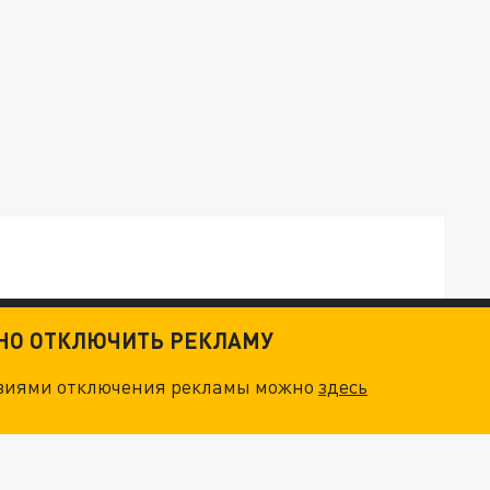
ТНО ОТКЛЮЧИТЬ РЕКЛАМУ
ОСКВЫ: НА ГЕНЕРАЛОВ ОХОТЯТСЯ "ЖИВЫЕ ДРОНЫ"
овиями отключения рекламы можно
здесь
. НО БЕДЫ ДЛЯ МАЛЫШЕЙ НЕ ЗАКОНЧИЛИСЬ