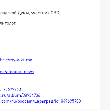
ородской Думы, участник СВО;
литолог;
ubric/my-v-kurse
t.me/afonina_news
ts-75679763
x.ru/album/38934736
le.com/ru/podcast/царьград/id1849695780