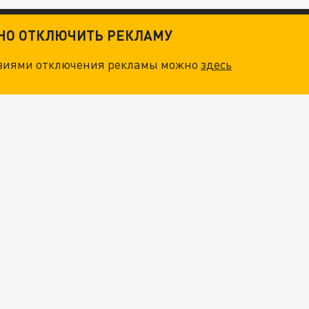
ТНО ОТКЛЮЧИТЬ РЕКЛАМУ
овиями отключения рекламы можно
здесь
ТКИ": КАК УНИЧТОЖИТЬ STARLINK
. НО БЕДЫ ДЛЯ МАЛЫШЕЙ НЕ ЗАКОНЧИЛИСЬ
"ОЧЕНЬ ПЛОХИЕ НОВОСТИ": БОЛЬШАЯ ОШИБКА PALANTIR В РОССИИ. СТРАНЫ НАТО ВПЕРВЫЕ ЗА СВО ОСТАНОВИЛИ ПОСТАВКИ ОРУЖИЯ. ВСУ ТЕРЯЮТ ПРИГРАНИЧЬЕ?
ТРИ ГЛАВНЫХ ИНСАЙДА ОБ СВО. ОТМЕНА МОБИЛИЗАЦИИ И ВОЗВРАЩЕНИЕ "ГЕНЕРАЛА АРМАГЕДДОНА"? ОТЛИЧНЫЕ НОВОСТИ, КОТОРЫЕ ЖДАЛИ ВСЕ