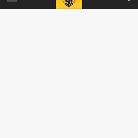
115093, г. Москва, переулок Партийный,
д.1, к.57, стр.3, эт.1, пом.I, ком.45