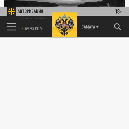
18+
АВТОРИЗАЦИЯ
85.64 BRENT
САМАРА
Совбез предупредил о росте цен на еду из-
за блокады Ормузского пролива
27 АПРЕЛЯ 15:50
Посевная под угрозой: как
ближневосточный кризис ударит по ценам
в магазинах.
ЭКОНОМИКА