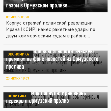
газом в Ормузском проливе
07 ИЮЛЯ 05:20
Корпус стражей исламской революции
Ирана (КСИР) нанес ракетные удары по
двум коммерческим судам в районе...
США и Иран почти помирились: цены на
нефть потеряли всю «геополитическую
ЭКОНОМИКА
премию» на фоне новостей из Ормузского
пролива
25 ИЮНЯ 18:03
Сделка Трампа лопнула: Иран вновь
ПОЛИТИКА
перекрыл Ормузский пролив