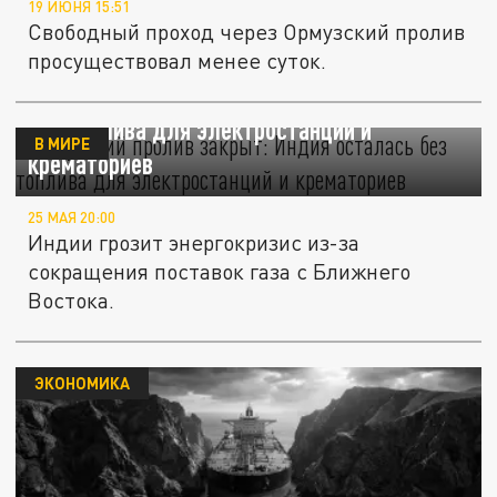
19 ИЮНЯ 15:51
Свободный проход через Ормузский пролив
просуществовал менее суток.
Ормузский пролив закрыт: Индия осталась
без топлива для электростанций и
В МИРЕ
крематориев
25 МАЯ 20:00
Индии грозит энергокризис из-за
сокращения поставок газа с Ближнего
Востока.
ЭКОНОМИКА