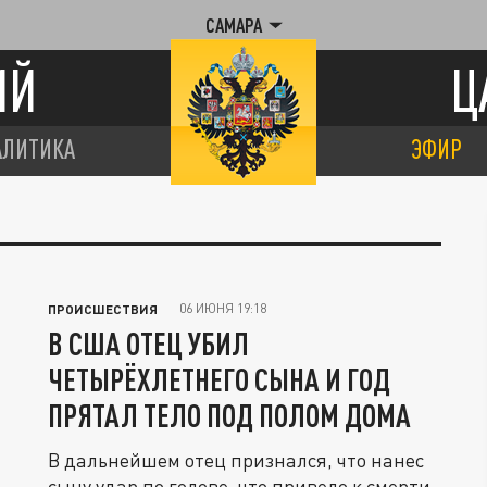
САМАРА
ИЙ
Ц
АЛИТИКА
ЭФИР
06 ИЮНЯ 19:18
ПРОИСШЕСТВИЯ
В США ОТЕЦ УБИЛ
ЧЕТЫРЁХЛЕТНЕГО СЫНА И ГОД
ПРЯТАЛ ТЕЛО ПОД ПОЛОМ ДОМА
В дальнейшем отец признался, что нанес
сыну удар по голове, что привело к смерти