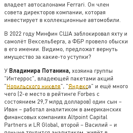
владеет автосалонами Ferrari. Он член
совета директоров компании, которая
инвестирует в коллекционные автомобили.
В 2022 году Минфин США заблокировал яхту и
самолёт Вексельберга, а ФБР провело обыски
в его имении. Видимо, предложат вернуть
имущество за какие-то уступки?
Владимира Потанина,
У
хозяина группы
"Интеррос", владеющей пакетами акций
"
Норильского никеля
", "
Яндекс
а" и ещё много
чего (2-е место в рейтинге Forbes с
состоянием 29,7 млрд долларов) один сын –
Иван – работал аналитиком в американских
финансовых компаниях Altpoint Capital
Partners и LR Global, второй – Василий – и
поныне трудится аналитиком, живёт в