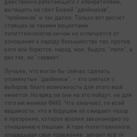
действенно работающего с избирателями,
вытащить на свет Божий "двойников",
"тройников" и так далее. Только вот расчёт
стоящих за такими рецептами
политтехнологов ничем не отличается от
отношения к народу большинства тех, против
кого они борются: народ, мол, быдло, "пипл", а
раз так, он "схавает".
Лучшее, что могли бы сейчас сделать
упомянутые "двойники", – это сняться с
выборов, благо возможность для этого ещё
имеется. Но вряд ли они на это пойдут, не для
того им меняли ФИО. Что означает, по всей
видимости, что в будущем их ожидают позор
и презрение, которое вполне закономерно по
отношению к пешкам. А горе-политтехнологи,
оправдывая своё поражение, запоют всё ту