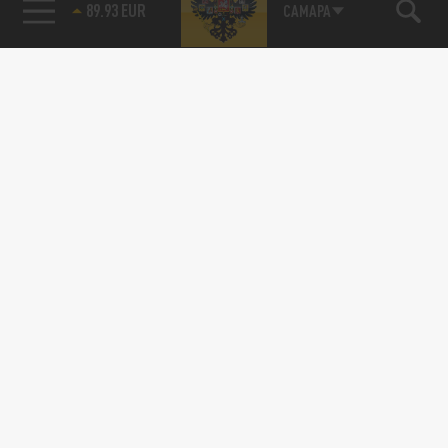
85.64 BRENT
САМАРА
Подписывайтесь на наши каналы
и первыми узнавайте о главных новостях
и важнейших событиях дня.
ДЗЕН
ТЕЛЕГРАМ
ПОДЕЛИТЬСЯ В СОЦСЕТЯХ: