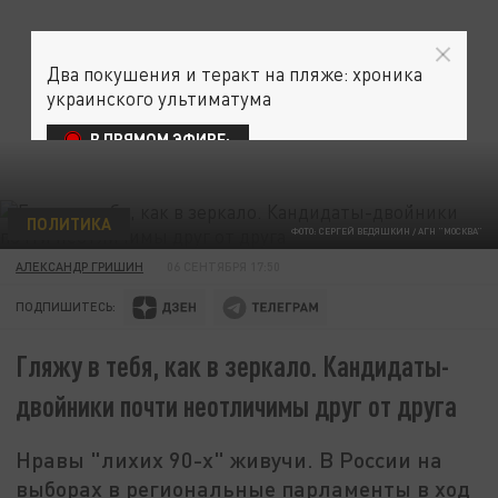
Два покушения и теракт на пляже: хроника
украинского ультиматума
В ПРЯМОМ ЭФИРЕ:
ПОЛИТИКА
ФОТО: СЕРГЕЙ ВЕДЯШКИН / АГН "МОСКВА"
АЛЕКСАНДР ГРИШИН
06 СЕНТЯБРЯ 17:50
ПОДПИШИТЕСЬ:
Гляжу в тебя, как в зеркало. Кандидаты-
двойники почти неотличимы друг от друга
Нравы "лихих 90-х" живучи. В России на
выборах в региональные парламенты в ход