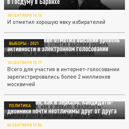
в Госдуму в Барвихе
18 СЕНТЯБРЯ 16:16
И отметил хорошую явку избирателей
Эксперт в Москве отметил высокий уровень
ВЫБОРЫ - 2021
активности в электронном голосовании
18 СЕНТЯБРЯ 15:17
Всего для участия в интернет-голосовании
зарегистрировались более 2 миллионов
москвичей
Гляжу в тебя, как в зеркало. Кандидаты-
ПОЛИТИКА
двойники почти неотличимы друг от друга
06 СЕНТЯБРЯ 17:50