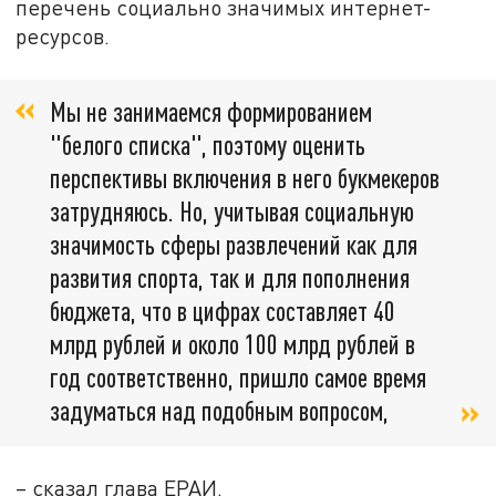
перечень социально значимых интернет-
ресурсов.
Мы не занимаемся формированием
"белого списка", поэтому оценить
перспективы включения в него букмекеров
затрудняюсь. Но, учитывая социальную
значимость сферы развлечений как для
развития спорта, так и для пополнения
бюджета, что в цифрах составляет 40
млрд рублей и около 100 млрд рублей в
год соответственно, пришло самое время
задуматься над подобным вопросом,
– сказал глава ЕРАИ.