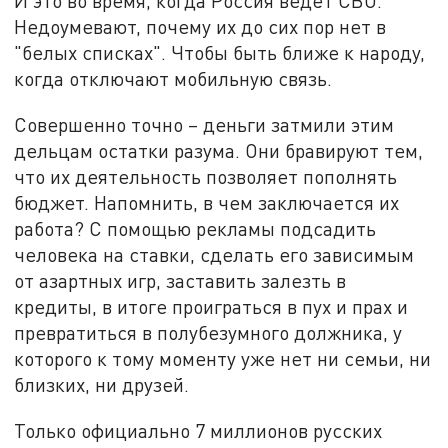
И это во время, когда Россия ведёт СВО.
Недоумевают, почему их до сих пор нет в
"белых списках". Чтобы быть ближе к народу,
когда отключают мобильную связь.
Совершенно точно – деньги затмили этим
дельцам остатки разума. Они бравируют тем,
что их деятельность позволяет пополнять
бюджет. Напомнить, в чем заключается их
работа? С помощью рекламы подсадить
человека на ставки, сделать его зависимым
от азартных игр, заставить залезть в
кредиты, в итоге проиграться в пух и прах и
превратиться в полубезумного должника, у
которого к тому моменту уже нет ни семьи, ни
близких, ни друзей.
Только официально 7 миллионов русских