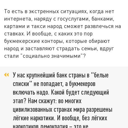
То есть в экстренных ситуациях, когда нет
интернета, наряду с госуслугами, банками,
картами и такси народ сможет развлечься на
ставках. И вообще, с каких это пор
букмекерские конторы, которые обирают
народ и заставляют страдать семьи, вдруг
стали "социально значимыми"?
У нас крупнейший банк страны в "белые
списки" не попадает, а букмекеров
включать надо. Какой будет следующий
этап? Нам скажут: во многих
цивилизованных странах мира разрешены
лёгкие наркотики. И вообще, без лёгких
наркотиков демократия – это не