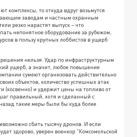
т комплексы, то откуда вдруг возьмутся
вающим заводам и частным охранным
ели резко нарастят выпуск – что
упать непонятное оборудование за рубежом,
рсов в пользу крупных лоббистов в ущерб
 решения нельзя. Удар по инфраструктурным
кий ущерб, а значит, любое повышение
омпании сумеют организовать действительно
воих объектов, количество успешных атак
и (косвенно) и удержит цены на топливо от
шаг правильный, хотя и сделанный с
назад такие меры были бы куда более
невозможно сбить тысячу дронов. И если
удет здорово, уверен военкор "Комсомольской