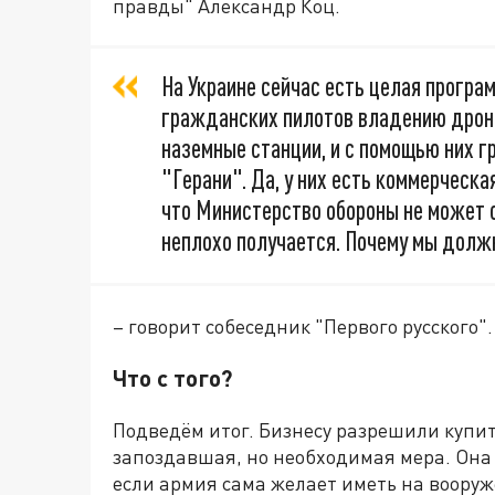
правды" Александр Коц.
На Украине сейчас есть целая програ
гражданских пилотов владению дрон
наземные станции, и с помощью них 
"Герани". Да, у них есть коммерческа
что Министерство обороны не может о
неплохо получается. Почему мы должн
– говорит собеседник "Первого русского".
Что с того?
Подведём итог. Бизнесу разрешили купит
запоздавшая, но необходимая мера. Она 
если армия сама желает иметь на воору