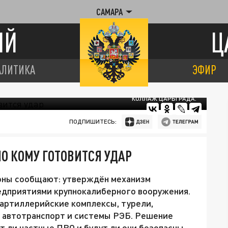
САМАРА
ИЙ
Ц
АЛИТИКА
ЭФИР
КОЛЛАЖ ЦАРЬГРАДА.
ПОДПИШИТЕСЬ:
О КОМУ ГОТОВИТСЯ УДАР
оны сообщают: утверждён механизм
едприятиями крупнокалиберного вооружения.
 артиллерийские комплексы, турели,
 автотранспорт и системы РЭБ. Решение
т ли частные ПВО и будут ли они безопасны