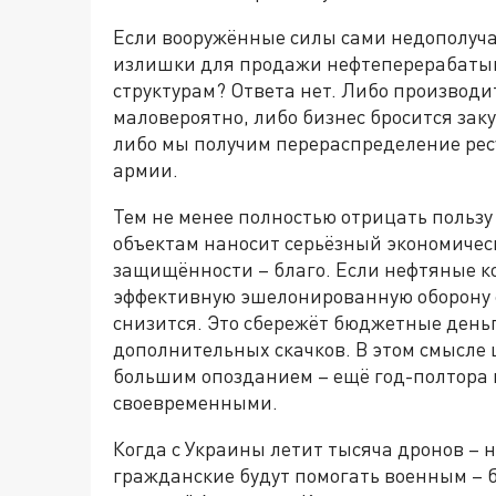
Если вооружённые силы сами недополучаю
излишки для продажи нефтеперерабаты
структурам? Ответа нет. Либо производит
маловероятно, либо бизнес бросится зак
либо мы получим перераспределение ресу
армии.
Тем не менее полностью отрицать пользу
объектам наносит серьёзный экономичес
защищённости – благо. Если нефтяные к
эффективную эшелонированную оборону с
снизится. Это сбережёт бюджетные деньг
дополнительных скачков. В этом смысле 
большим опозданием – ещё год-полтора 
своевременными.
Когда с Украины летит тысяча дронов – 
гражданские будут помогать военным – б