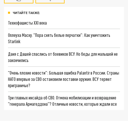
ЧИТАЙТЕ ТАКЖЕ:
Технофашисты XXI века
Оплеуха Маску. "Пора снять белые перчатки": Как уничтожить
Starlink
Даня с Дашей спаслись от боевиков ВСУ. Но беды для малышей не
закончились
"Очень плохие новости": Большая ошибка Palantir в России. Страны
НАТО впервые за СВО остановили поставки оружия. ВСУ теряют
приграничье?
Три главных инсайда об СВО. Отмена мобилизации и возвращение
"генерала Армагеддона"? Отличные новости, которые ждали все