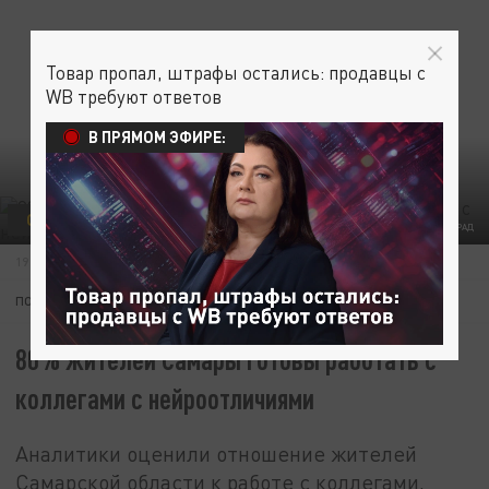
Товар пропал, штрафы остались: продавцы с
WB требуют ответов
В ПРЯМОМ ЭФИРЕ:
ОБЩЕСТВО
ФОТО: ЦАРЬГРАД
19 МАЯ 15:42
ПОДПИШИТЕСЬ:
80% жителей Самары готовы работать с
коллегами с нейроотличиями
Аналитики оценили отношение жителей
Самарской области к работе с коллегами,