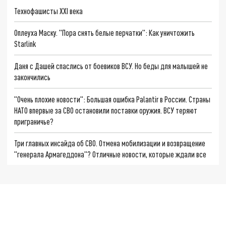
Технофашисты XXI века
Оплеуха Маску. "Пора снять белые перчатки": Как уничтожить
Starlink
Даня с Дашей спаслись от боевиков ВСУ. Но беды для малышей не
закончились
"Очень плохие новости": Большая ошибка Palantir в России. Страны
НАТО впервые за СВО остановили поставки оружия. ВСУ теряют
приграничье?
Три главных инсайда об СВО. Отмена мобилизации и возвращение
"генерала Армагеддона"? Отличные новости, которые ждали все