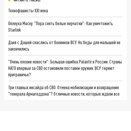
ЧИТАЙТЕ ТАКЖЕ:
Технофашисты XXI века
Оплеуха Маску. "Пора снять белые перчатки": Как уничтожить
Starlink
Даня с Дашей спаслись от боевиков ВСУ. Но беды для малышей не
закончились
"Очень плохие новости": Большая ошибка Palantir в России. Страны
НАТО впервые за СВО остановили поставки оружия. ВСУ теряют
приграничье?
Три главных инсайда об СВО. Отмена мобилизации и возвращение
"генерала Армагеддона"? Отличные новости, которые ждали все