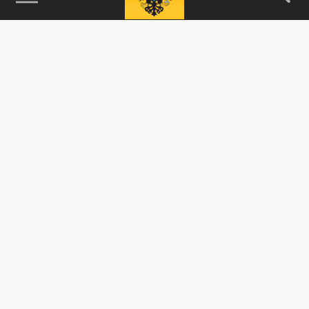
115093, г. Москва, переулок Партийный,
д.1, к.57, стр.3, эт.1, пом.I, ком.45