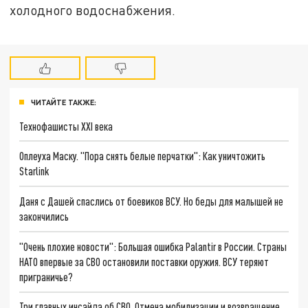
холодного водоснабжения.
ЧИТАЙТЕ ТАКЖЕ:
Технофашисты XXI века
Оплеуха Маску. "Пора снять белые перчатки": Как уничтожить
Starlink
Даня с Дашей спаслись от боевиков ВСУ. Но беды для малышей не
закончились
"Очень плохие новости": Большая ошибка Palantir в России. Страны
НАТО впервые за СВО остановили поставки оружия. ВСУ теряют
приграничье?
Три главных инсайда об СВО. Отмена мобилизации и возвращение