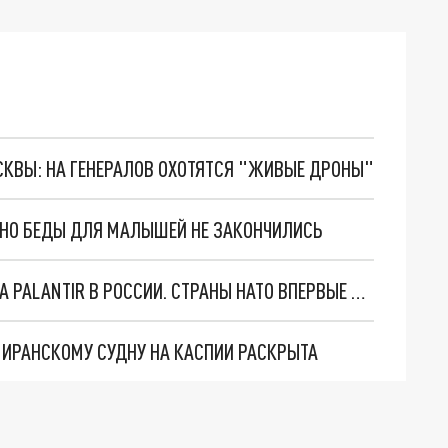
ОСКВЫ: НА ГЕНЕРАЛОВ ОХОТЯТСЯ "ЖИВЫЕ ДРОНЫ"
. НО БЕДЫ ДЛЯ МАЛЫШЕЙ НЕ ЗАКОНЧИЛИСЬ
"ОЧЕНЬ ПЛОХИЕ НОВОСТИ": БОЛЬШАЯ ОШИБКА PALANTIR В РОССИИ. СТРАНЫ НАТО ВПЕРВЫЕ ЗА СВО ОСТАНОВИЛИ ПОСТАВКИ ОРУЖИЯ. ВСУ ТЕРЯЮТ ПРИГРАНИЧЬЕ?
О ИРАНСКОМУ СУДНУ НА КАСПИИ РАСКРЫТА