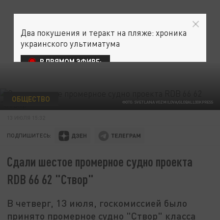
Два покушения и теракт на пляже: хроника
украинского ультиматума
В ПРЯМОМ ЭФИРЕ:
ОБЩЕСТВО
ФОТО: SVETLANA VOZMILOVA/GLOBALLOOKPRESS
13 ИЮЛЯ 15:32
ПОДПИШИТЕСЬ:
Сдали шестое промерное судно проекта
RDB 66 62 "Створ"
В четверг, 13 июля, госкомиссией было
принято промерное судно "Створ" класса