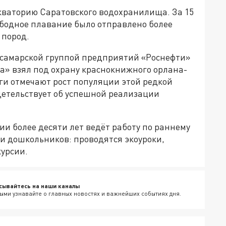
кваторию Саратовского водохранилища. За 15
бодное плавание было отправлено более
 пород.
с самарской группой предприятий «Роснефти»
» взял под охрану краснокнижного орлана-
ги отмечают рост популяции этой редкой
детельствует об успешной реализации
и более десяти лет ведёт работу по раннему
и дошкольников: проводятся экоуроки,
курсии.
сывайтесь на наши каналы
ыми узнавайте о главных новостях и важнейших событиях дня.