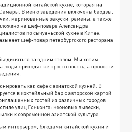
радиционной китайской кухне, которая на
 Самары. В меню заведения включены баодзы,
ки, маринованные закуски, рамены, а также
озложено на шеф-повара Александра
иалистов по сычуаньской кухне в Китае.
азывает шеф-повар петербургского ресторана
бъединяться за одним столом. Мы хотим
а люди приходят не просто поесть, а провести
ведения.
нировать как кафе с азиатской кухней. В
уется в коктейльный бар с авторской картой
риглашенных гостей из различных городов
стиле улиц Гонконга: неоновые вывески,
ылки к современной азиатской культуре.
ым интерьером, блюдами китайской кухни и