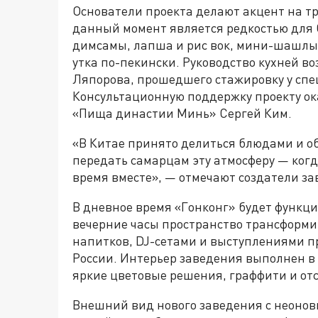
Основатели проекта делают акцент на т
данный момент является редкостью для
димсамы, лапша и рис вок, мини-шашлыч
утка по-пекински. Руководство кухней в
Ляпорова, прошедшего стажировку у спец
Консультационную поддержку проекту ок
«Пища династии Минь» Сергей Ким.
«В Китае принято делиться блюдами и о
передать самарцам эту атмосферу — когд
время вместе», — отмечают создатели за
В дневное время «Гонконг» будет функцио
вечерние часы пространство трансформир
напитков, DJ-сетами и выступлениями п
России. Интерьер заведения выполнен в 
яркие цветовые решения, граффити и отс
Внешний вид нового заведения с неонов