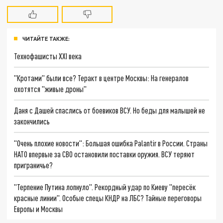
ЧИТАЙТЕ ТАКЖЕ:
Технофашисты XXI века
"Кротами" были все? Теракт в центре Москвы: На генералов
охотятся "живые дроны"
Даня с Дашей спаслись от боевиков ВСУ. Но беды для малышей не
закончились
"Очень плохие новости": Большая ошибка Palantir в России. Страны
НАТО впервые за СВО остановили поставки оружия. ВСУ теряют
приграничье?
"Терпение Путина лопнуло". Рекордный удар по Киеву "пересёк
красные линии". Особые спецы КНДР на ЛБС? Тайные переговоры
Европы и Москвы