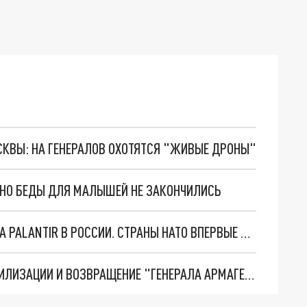
ОСКВЫ: НА ГЕНЕРАЛОВ ОХОТЯТСЯ "ЖИВЫЕ ДРОНЫ"
. НО БЕДЫ ДЛЯ МАЛЫШЕЙ НЕ ЗАКОНЧИЛИСЬ
"ОЧЕНЬ ПЛОХИЕ НОВОСТИ": БОЛЬШАЯ ОШИБКА PALANTIR В РОССИИ. СТРАНЫ НАТО ВПЕРВЫЕ ЗА СВО ОСТАНОВИЛИ ПОСТАВКИ ОРУЖИЯ. ВСУ ТЕРЯЮТ ПРИГРАНИЧЬЕ?
ТРИ ГЛАВНЫХ ИНСАЙДА ОБ СВО. ОТМЕНА МОБИЛИЗАЦИИ И ВОЗВРАЩЕНИЕ "ГЕНЕРАЛА АРМАГЕДДОНА"? ОТЛИЧНЫЕ НОВОСТИ, КОТОРЫЕ ЖДАЛИ ВСЕ