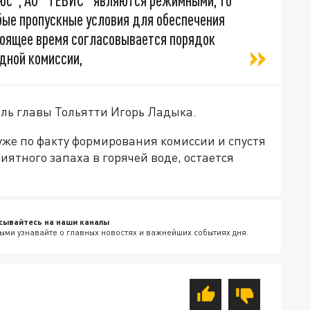
люс", АО "ТЕВИС" являются режимными, то
обые пропускные условия для обеспечения
тоящее время согласовывается порядок
дной комиссии,
ель главы Тольятти Игорь Ладыка.
уже по факту формирования комиссии и спустя
иятного запаха в горячей воде, остается
сывайтесь на наши каналы
ыми узнавайте о главных новостях и важнейших событиях дня.