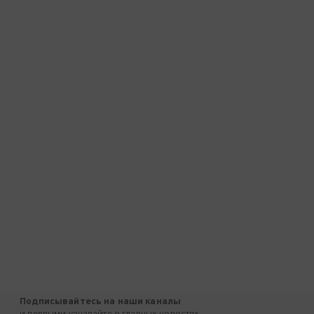
Подписывайтесь на наши каналы
и первыми узнавайте о главных новостях