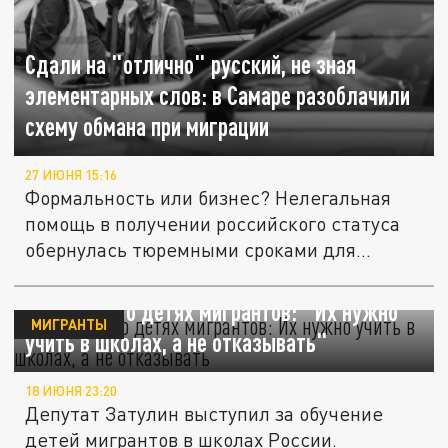
Сдали на "отлично" русский, не зная
элементарных слов: в Самаре разоблачили
схему обмана при миграции
27 ИЮНЯ 15:16
Формальность или бизнес? Нелегальная
помощь в получении российского статуса
обернулась тюремными сроками для...
Затулин — о детях мигрантов: "Их нужно
МИГРАНТЫ
учить в школах, а не отказывать"
18 ИЮНЯ 23:20
Депутат Затулин выступил за обучение
детей мигрантов в школах России.