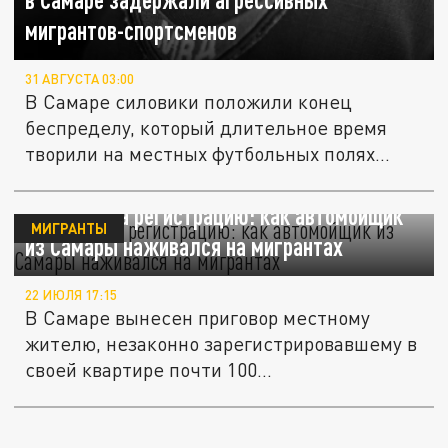
мигрантов-спортсменов
31 АВГУСТА 03:00
В Самаре силовики положили конец
беспределу, который длительное время
творили на местных футбольных полях...
20 тысяч за регистрацию: как автомойщик
МИГРАНТЫ
из Самары наживался на мигрантах
22 ИЮЛЯ 17:15
В Самаре вынесен приговор местному
жителю, незаконно зарегистрировавшему в
своей квартире почти 100...